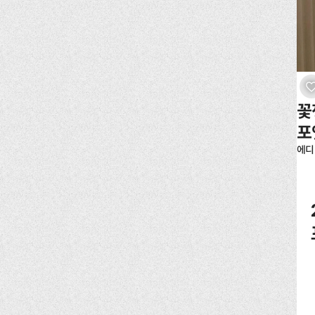
꽃
포
에디