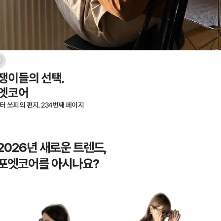
쟁이들의 선택,

엣코어
터 쏘피의 편지, 234번째 페이지
2026년 새로운 트렌드,
포엣코어를 아시나요?