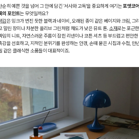
단순히 예쁜 것을 넘어 그 안에 담긴 '서사와 고독'을 중요하게 여기는
포엣코
룩의 포인트
는 무엇일까요?
색감
은 잉크가 번진 듯한 블랙과 네이비, 오래된 종이 같은 베이지와 크림, 그
고 말린 장미나 차분한 올리브 그린처럼 채도가 낮은 뮤트 톤.
소재
로는 포근
짜임의 니트, 자연스러운 주름이 잡힌 리넨이나 코튼 셔츠 등 부드럽고 편안한
촉감을 선호하고, 지적인 분위기를 완성하는 안경, 손때 묻은 시집과 수첩, 만
필 같은 클래식한 소품들이 대표적이죠.