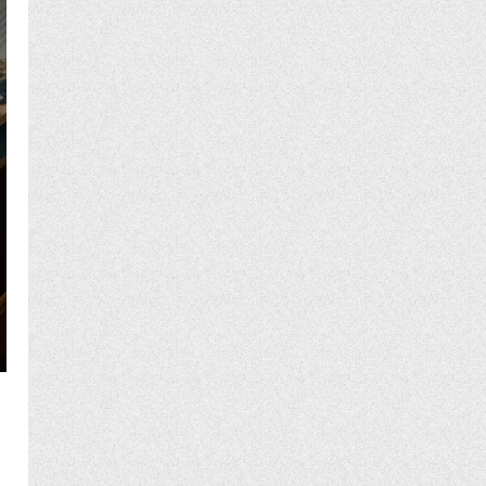
포엣코어 서재를 완성하는 꽃 한 다발