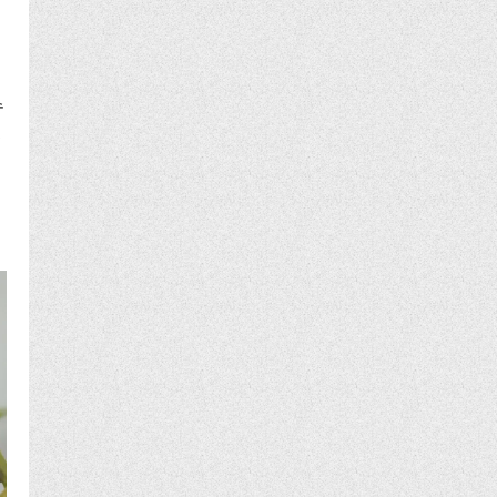
수
있
물