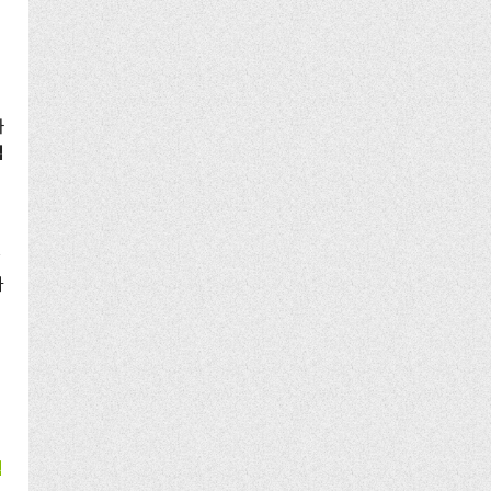
것
.
와
낍
상
하
림