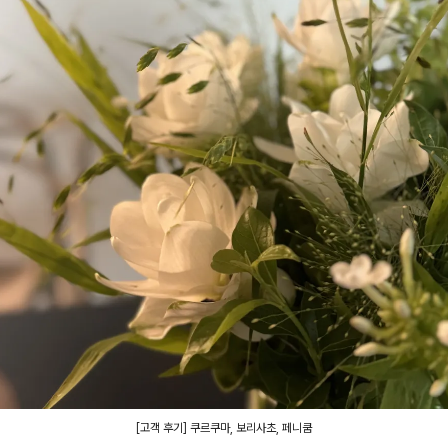
[고객 후기] 쿠르쿠마, 보리사초, 페니쿰