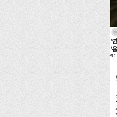
'
'
에디