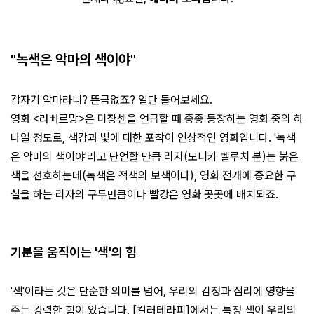
"녹색은 악마의 색이야"
갑자기 악마라니? 뜬금없죠? 일단 들어보세요.
영화 <라빠르망>은 미쟝센을 언급할 때 종종 등장하는 영화 중의 하
나일 정도로, 색감과 빛에 대한 포착이 인상적인 영화입니다. '녹색
은 악마의 색이야'라고 단언할 만큼 리자(모니카 벨루치 분)는 붉은
색을 선호하는데(녹색은 적색의 보색이다), 영화 전개에 중요한 구
실을 하는 리자의 구두만큼이나 빨강은 영화 곳곳에 배치되죠.
기분을 움직이는 '색'의 힘
'색'이라는 것은 단순한 의미를 넘어, 우리의 감정과 심리에 영향을
주는 강력한 힘이 있습니다. [컬러테라피]에서는 특정 색이 우리의