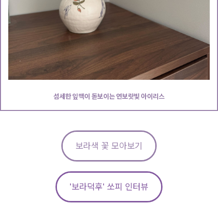
섬세한 잎맥이 돋보이는 연보랏빛 아이리스
보라색 꽃 모아보기
'보라덕후' 쏘피 인터뷰