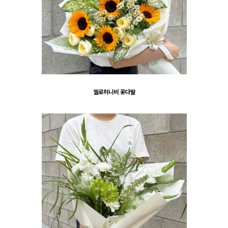
옐로허니비 꽃다발