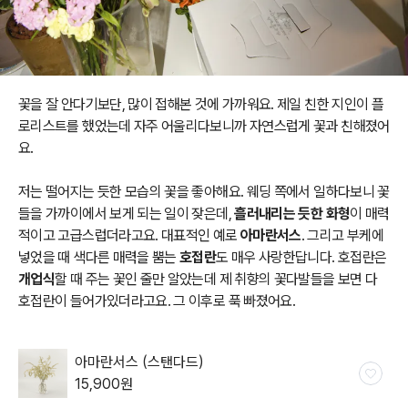
꽃을 잘 안다기보단, 많이 접해본 것에 가까워요. 제일 친한 지인이 플
로리스트를 했었는데 자주 어울리다보니까 자연스럽게 꽃과 친해졌어
요.
저는 떨어지는 듯한 모습의 꽃을 좋아해요. 웨딩 쪽에서 일하다보니 꽃
들을 가까이에서 보게 되는 일이 잦은데,
흘러내리는 듯한 화형
이 매력
적이고 고급스럽더라고요. 대표적인 예로
아마란서스
. 그리고 부케에
넣었을 때 색다른 매력을 뿜는
호접란
도 매우 사랑한답니다. 호접란은
개업식
할 때 주는 꽃인 줄만 알았는데
제 취향의 꽃다발들을 보면 다
호접란이 들어가있더라고요. 그 이후로 푹 빠졌어요.
아마란서스 (스탠다드)
15,900
원