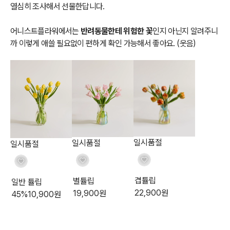
열심히 조사해서 선물한답니다.
어니스트플라워에서는
반려동물한테 위험한 꽃
인지 아닌지 알려주니
까 이렇게 애쓸 필요없이 편하게 확인 가능해서 좋아요. (웃음)
일시품절
일시품절
일시품절
겹튤립
별튤립
일반 튤립
22,900
원
19,900
원
45
%
10,900
원