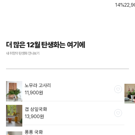
14
%
22,9
더 많은 12월 탄생화는 여기에
내 취향의 탄생화 만나보기
노무라 고사리
11,900
원
겹 삼잎국화
13,900
원
퐁퐁 국화