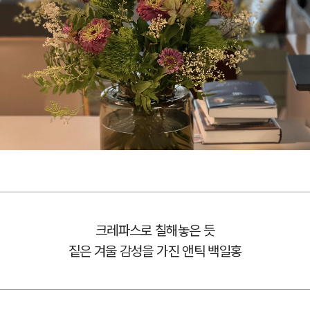
크레파스로 칠해놓은 듯
짙은 겨울 감성을 가진 앤틱 백일홍