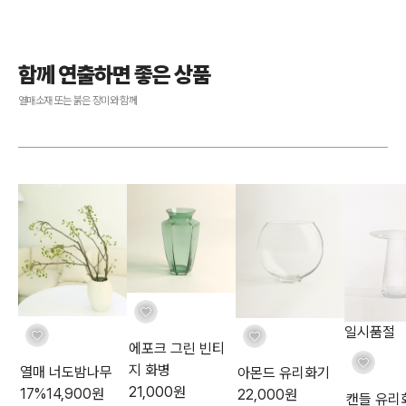
함께 연출하면 좋은 상품
열매소재 또는 붉은 장미와 함께
일시품절
에포크 그린 빈티
지 화병
열매 너도밤나무
아몬드 유리화기
21,000
원
17
%
14,900
원
22,000
원
캔들 유리