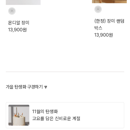
(한정) 장미 랜덤
몬디알 장미
박스
13,900
원
13,900
원
가을 탄생화 구경하기 🔽
11월의 탄생화
고요를 담은 신비로운 계절