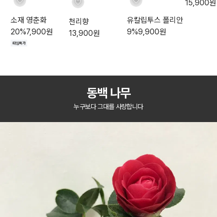
15,900
원
소재 영춘화
유칼립투스 폴리안
천리향
20
%
7,900
원
9
%
9,900
원
13,900
원
타임특가
동백 나무
누구보다 그대를 사랑합니다