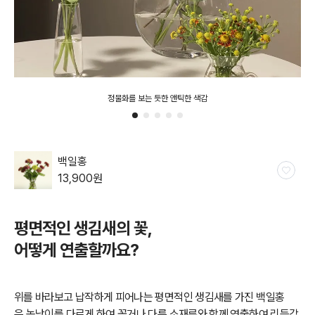
정물화를 보는 듯한 앤틱한 색감
백일홍
13,900
원
일시품
절
평면적인 생김새의 꽃,
어떻게 연출할까요?
위를 바라보고 납작하게 피어나는 평면적인 생김새를 가진 백일홍
은
높낮이를 다르게 하여 꽂거나 다른 소재류와 함께 연출하여 리듬감