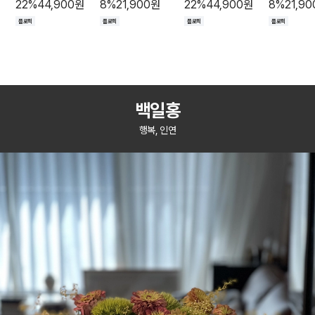
22
%
44,900
원
8
%
21,900
원
22
%
44,900
원
8
%
21,90
플로픽
플로픽
플로픽
플로픽
백일홍
행복, 인연