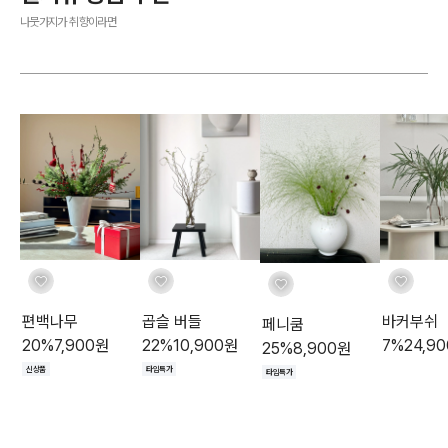
나뭇가지가 취향이라면
바커부쉬
편백나무
곱슬 버들
페니쿰
7
%
24,90
20
%
7,900
원
22
%
10,900
원
25
%
8,900
원
신상품
타임특가
타임특가