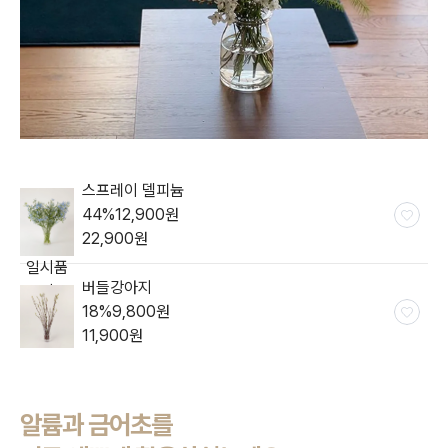
스프레이 델피늄
44
%
12,900
원
22,900
원
일시품
버들강아지
절
18
%
9,800
원
11,900
원
일시품
절
알륨과 금어초를