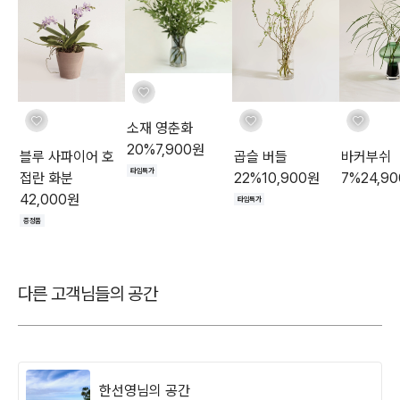
소재 영춘화
20
%
7,900
원
블루 사파이어 호
곱슬 버들
바커부쉬
타임특가
접란 화분
22
%
10,900
원
7
%
24,90
42,000
원
타임특가
증정품
다른 고객님들의 공간
한선영님의 공간