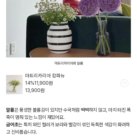
마트리카리아와 알륨
마트리카리아 캄파뉴
14
%
11,900
원
13,900
원
일시품
절
알륨
은 풍성한 볼륨감이 있지만 수국처럼 빽빽하지 않고, 마치 터진 폭
죽이 멈춰 있는 느낌이 재밌어요.
금어초
는 특히 와인 컬러가 보라와 빨강이 섞인 독특한 색감이 화려하
고 신비롭습니다.