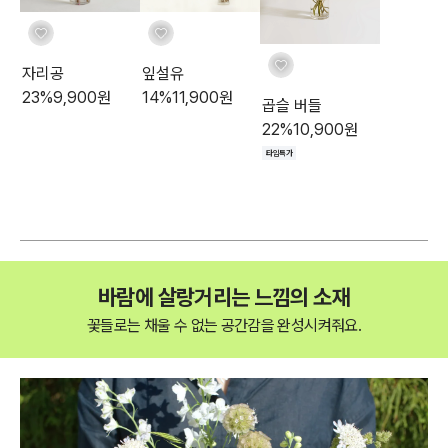
자리공
잎설유
23
%
9,900
원
14
%
11,900
원
곱슬 버들
22
%
10,900
원
타임특가
바람에 살랑거리는 느낌의 소재
꽃들로는 채울 수 없는 공간감을 완성시켜줘요.