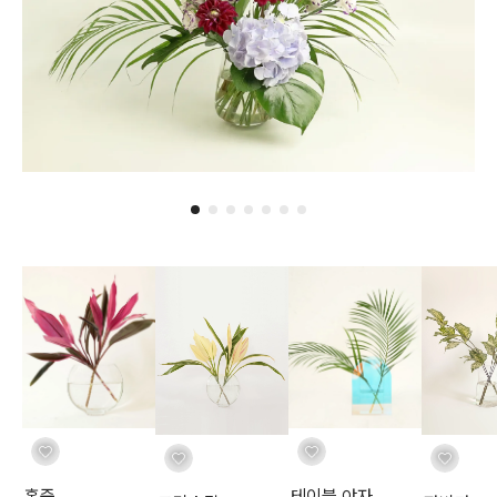
홍죽
테이블 야자