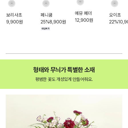
에뮤 페더
보리사초
페니쿰
오이초
12,900
원
9,900
원
25
%
8,900
원
22
%
10,9
타임특가
형태와 무늬가
특별한
소재
평범한 꽃도 개성있게 만들어줘요 .