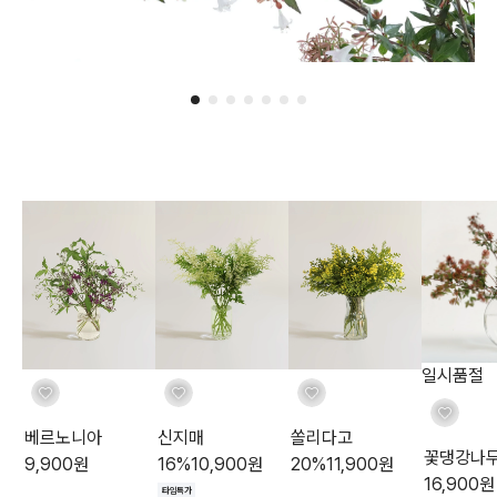
일시품절
베르노니아
신지매
쏠리다고
꽃댕강나
9,900
원
16
%
10,900
원
20
%
11,900
원
16,900
원
타임특가