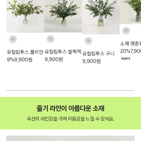
소재 영춘
20
%
7,90
유칼립투스 블랙잭
유칼립투스 폴리안
유칼립투스 구니
9,900
원
9
%
9,900
원
타임특가
9,900
원
줄기 라인이 아름다운 소재
곡선의 라인감을 가져 리듬감을 느낄 수 있어요.