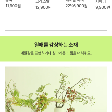
크리스탈
자비타
11,900
원
22
%
6,900
원
12,900
원
9,900
원
열매를 감상하는 소재
계절감을 표현하거나 싱그러운 느낌을 더해줘요.