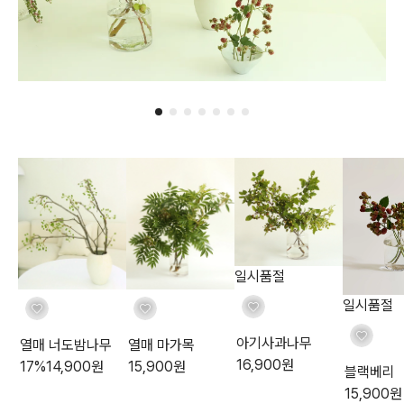
일시품절
일시품절
아기사과나무
열매 너도밤나무
열매 마가목
16,900
원
17
%
14,900
원
15,900
원
블랙베리
15,900
원