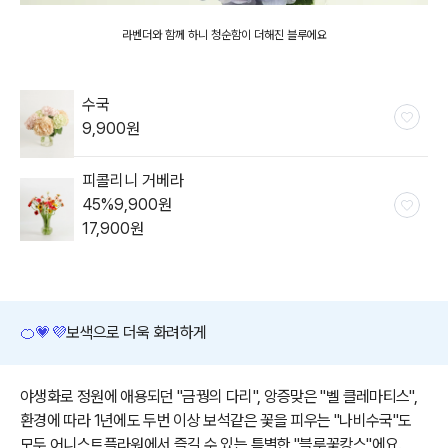
라벤더와 함께 하니 청순함이 더해진 블루에요
수국
9,900
원
피콜리니 거베라
45
%
9,900
원
17,900
원
🍊
💗
💜
보색으로 더욱 화려하게
야생화로 정원에 애용되던 "금꿩의 다리", 앙증맞은 "벨 클레마티스",
환경에 따라 1년에도 두번 이상 보석같은 꽃을 피우는 "나비수국"도
모두 어니스트플라워에서 즐길 수 있는 특별한 "블루꽃캉스"에요.