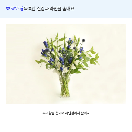
💙
💜
🤍🍏
독특한 질감과 라인을 뽑내요
우아함을 뽑내며 라인감까지 살려요