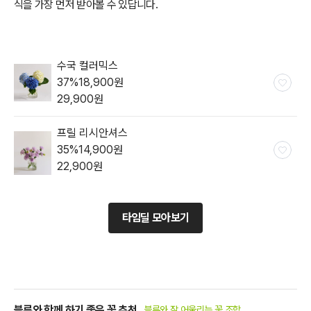
식을 가장 먼저 받아볼 수 있답니다.
수국 컬러믹스
37
%
18,900
원
29,900
원
프릴 리시안셔스
35
%
14,900
원
22,900
원
타임딜 모아보기
블루와 함께 하기 좋은 꽃 추천
블루와 잘 어울리는 꽃 조합