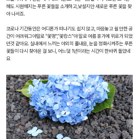
해도 시원해지는
푸른 꽃들을 소개하고,낯설지만 새로운 푸른 꽃을 찾
아 나서죠.
코로나 기간동안은 어디론가 떠나기도 쉽지 않고, 마음놓고 쉴 만한 공
간이 어려워그야말로 "꽃멍","꽃캉스"야 말로 여름 휴가에 위로가 되었
던것 같아요. 실내에서 느끼는 야외의 풀내음, 눈을 정화시켜주는 푸른
꽃들이 다시 찾아온 걸 보니, 어느덧 1년이라는 시간이 한바퀴 돌았네
요