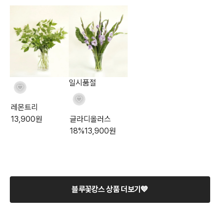
일시품절
레몬트리
13,900
원
글라디올러스
18
%
13,900
원
블루꽃캉스 상품 더보기💙