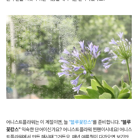
어니스트플라워는 이 계절이면, 늘
"블루꽃캉스"
를 준비합니다.
"블루
꽃캉스"
익숙한 단어이신가요?
어니스트플라워 찐팬이시네요! 어니스
트플라워에서 만든 해시태그거든요. 매년 여름철이 다가오면 보기만