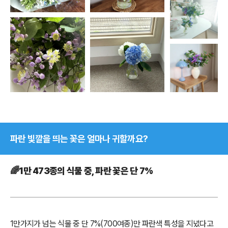
파란 빛깔을 띄는 꽃은 얼마나 귀할까요?
🌈1만 473종의 식물 중, 파란 꽃은 단 7%
1만가지가 넘는 식물 중 단 7%(700여종)만 파란색 특성을 지녔다고