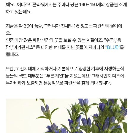
해요. 어니스트플라워에서는 주마다 평균 140~150개의 상품을 소개
하고 있는데요.
지금은 약 30여 품종, 그러니까 전체의 1/5 정도는 파란색의 꽃이에
요.
연중 가장 많은 파란 색감의 꽃을 보실 수 있는 계절이죠. "수국","용
담","아가판서스" 등 다양한 형태를 지닌 꽃들이 저마다의
"BLUE"
를
뽐내죠.
또한, 고산지대에 서식하거나 기본적으로 냉랭한 기후에 자생하는식
물들의 색도 대부분은 "푸른 계열"을 지녔는데요. 그래서인지 더위에
무자비하게 노출되면 본능적으로 파란색을 찾게 되나봅니다.