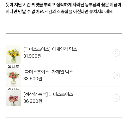
듯이 지난 시즌 씨앗을 뿌리고 정직하게 자라난 농부님의 꽃은 지금이
지나면 만날 수 없어요.
시간의 소중함을 아신다면 놓치지마세요!
[파머스초이스] 이채인겸 믹스
31,900
원
일시품
[파머스초이스] 가재열 믹스
절
33,900
원
일시품
[정상학 농부] 파머스초이스
절
36,900
원
일시품
절